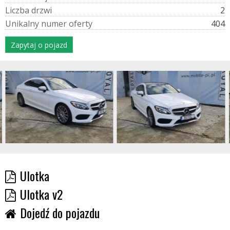
L
i
c
z
b
a
d
r
z
w
i
2
U
n
i
k
a
l
n
y
n
u
m
e
r
o
f
e
r
t
y
404
Zapytaj o pojazd
Ulotka
Ulotka v2
Dojedź do pojazdu