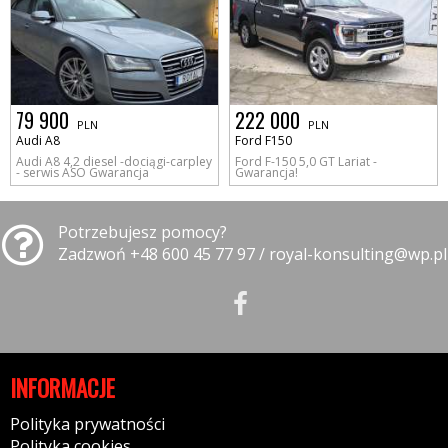
79 900
222 000
PLN
PLN
Audi A8
Ford F150
Audi A8 4,2 diesel -dociągi-carpley
Ford F-150 5,0 GT Lariat -
- serwis ASO Gwarancja
Gwarancja!
Potrzebujesz pomocy?
Zadzwoń +48 600 45 77 97 / royal-konsulting@wp.pl
INFORMACJE
Polityka prywatności
Polityka cookies