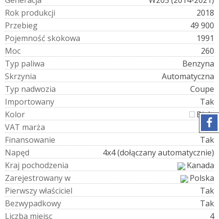
G
e
n
e
r
a
c
j
a
W205 (2014-2021)
R
o
k
p
r
o
d
u
k
c
j
i
2018
P
r
z
e
b
i
e
g
49 900
P
o
j
e
m
n
o
ś
ć
s
k
o
k
o
w
a
1991
M
o
c
260
T
y
p
p
a
l
i
w
a
Benzyna
S
k
r
z
y
n
i
a
Automatyczna
T
y
p
n
a
d
w
o
z
i
a
Coupe
I
m
p
o
r
t
o
w
a
n
y
Tak
K
o
l
o
r
Biały
V
A
T
m
a
r
ż
a
Tak
F
i
n
a
n
s
o
w
a
n
i
e
Tak
N
a
p
ę
d
4x4 (dołączany automatycznie)
K
r
a
j
p
o
c
h
o
d
z
e
n
i
a
Kanada
Z
a
r
e
j
e
s
t
r
o
w
a
n
y
w
Polska
P
i
e
r
w
s
z
y
w
ł
a
ś
c
i
c
i
e
l
Tak
B
e
z
w
y
p
a
d
k
o
w
y
Tak
L
i
c
z
b
a
m
i
e
j
s
c
4