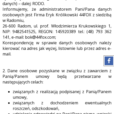
danych) – dalej: RODO.
Informujemy, że administratorem Pani/Pana danych
osobowych jest Firma Eryk Królikowski 44FOX z siedzibą
w Radomiu,
26-600 Radom, ul. prof. Włodzimierza Krukowskiego 1,
NIP: 9482541525, REGON: 145920389 tel.: (48) 793 362
141, e-mail: bok
44fox.com;
Korespondencję w sprawie danych osobowych należy
kierować na adres jak wyżej, listownie lub przez adres e-
mail.
2. Dane osobowe pozyskane w związku z zawarciem z
Panią/Panem umowy będą przetwarzane w
następujących celach:
związanych z realizacją podpisanej z Panią/Panem
umowy,
związanych z dochodzeniem ewentualnych
roszczeń, odszkodowań,
udzielania odpowiedzi na Pani/Pana pisma, wnioski