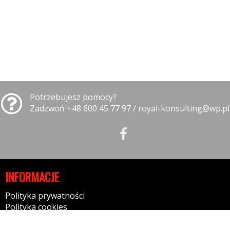
Potrzebujesz pomocy?
Zadzwoń +48 600 45 77 97 / royal-konsulting@wp.pl
INFORMACJE
Polityka prywatności
Polityka cookies
Klauzula informacyjna RODO
Reklamacje