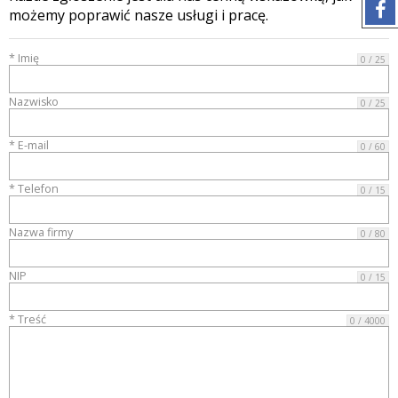
możemy poprawić nasze usługi i pracę.
* Imię
0 / 25
Nazwisko
0 / 25
* E-mail
0 / 60
* Telefon
0 / 15
Nazwa firmy
0 / 80
NIP
0 / 15
* Treść
0 / 4000