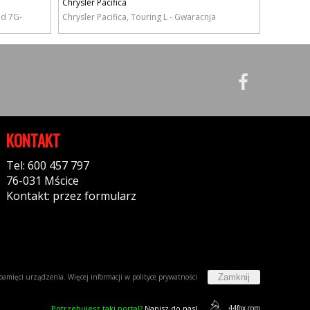
Chrysler Pacifica
 d 7G-
Chrysler Pacifica, Touring L - Gwaracnja
KONTAKT
Tel: 600 457 797
76-031 Mścice
Kontakt: przez formularz
Zamknij
w pamięci urządzenia. Więcej informacji w
polityce prywatności
Potrzebujesz taki portal?
Napisz do nas!
44fox.com