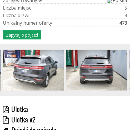
Z
a
r
e
j
e
s
t
r
o
w
a
n
y
w
Polska
L
i
c
z
b
a
m
i
e
j
s
c
5
L
i
c
z
b
a
d
r
z
w
i
4
U
n
i
k
a
l
n
y
n
u
m
e
r
o
f
e
r
t
y
478
Zapytaj o pojazd
Ulotka
Ulotka v2
Dojedź do pojazdu