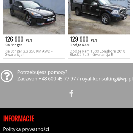
126 900
129 900
PLN
PLN
Kia Stinger
Dodge RAM
Kia Stinger 3,3 350 KM AWD -
Dodge Ram 1500 Longhorn 2018
Gwarancja!!
Black 5.7L 8 - Gwarancja !!
Potrzebujesz pomocy?
Zadzwoń +48 600 45 77 97 / royal-konsulting@wp.pl
INFORMACJE
Polityka prywatności