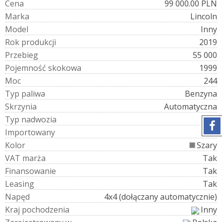
C
e
n
a
99 000.00 PLN
M
a
r
k
a
Lincoln
M
o
d
e
l
Inny
R
o
k
p
r
o
d
u
k
c
j
i
2019
P
r
z
e
b
i
e
g
55 000
P
o
j
e
m
n
o
ś
ć
s
k
o
k
o
w
a
1999
M
o
c
244
T
y
p
p
a
l
i
w
a
Benzyna
S
k
r
z
y
n
i
a
Automatyczna
T
y
p
n
a
d
w
o
z
i
a
SUV
I
m
p
o
r
t
o
w
a
n
y
Tak
K
o
l
o
r
Szary
V
A
T
m
a
r
ż
a
Tak
F
i
n
a
n
s
o
w
a
n
i
e
Tak
L
e
a
s
i
n
g
Tak
N
a
p
ę
d
4x4 (dołączany automatycznie)
K
r
a
j
p
o
c
h
o
d
z
e
n
i
a
Inny