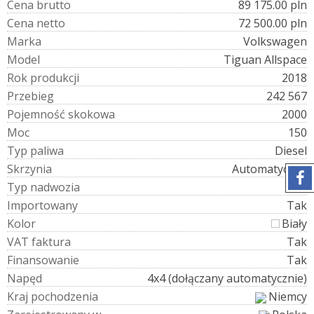
C
e
n
a
b
r
u
t
t
o
89 175.00 pln
C
e
n
a
n
e
t
t
o
72 500.00 pln
M
a
r
k
a
Volkswagen
M
o
d
e
l
Tiguan Allspace
R
o
k
p
r
o
d
u
k
c
j
i
2018
P
r
z
e
b
i
e
g
242 567
P
o
j
e
m
n
o
ś
ć
s
k
o
k
o
w
a
2000
M
o
c
150
T
y
p
p
a
l
i
w
a
Diesel
S
k
r
z
y
n
i
a
Automatyczna
T
y
p
n
a
d
w
o
z
i
a
SUV
I
m
p
o
r
t
o
w
a
n
y
Tak
K
o
l
o
r
Biały
V
A
T
f
a
k
t
u
r
a
Tak
F
i
n
a
n
s
o
w
a
n
i
e
Tak
N
a
p
ę
d
4x4 (dołączany automatycznie)
K
r
a
j
p
o
c
h
o
d
z
e
n
i
a
Niemcy