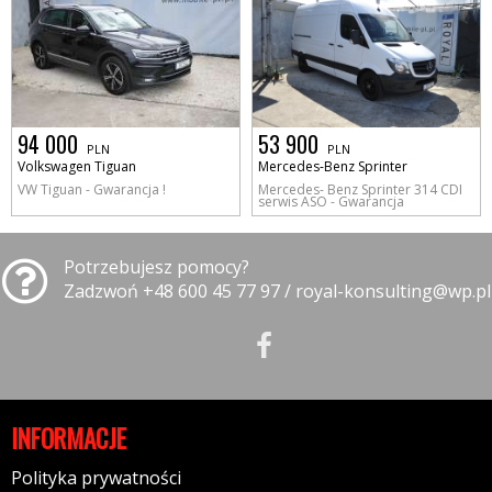
94 000
53 900
PLN
PLN
Volkswagen Tiguan
Mercedes-Benz Sprinter
VW Tiguan - Gwarancja !
Mercedes- Benz Sprinter 314 CDI
serwis ASO - Gwarancja
Potrzebujesz pomocy?
Zadzwoń +48 600 45 77 97 / royal-konsulting@wp.pl
INFORMACJE
Polityka prywatności