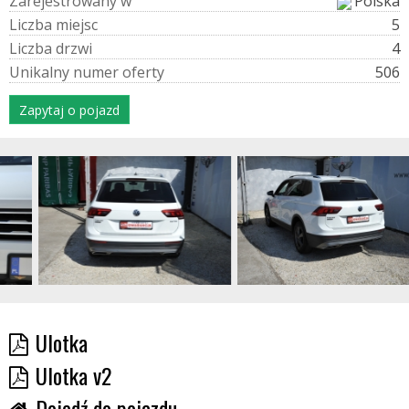
Z
a
r
e
j
e
s
t
r
o
w
a
n
y
w
Polska
L
i
c
z
b
a
m
i
e
j
s
c
5
L
i
c
z
b
a
d
r
z
w
i
4
U
n
i
k
a
l
n
y
n
u
m
e
r
o
f
e
r
t
y
506
Zapytaj o pojazd
Ulotka
Ulotka v2
Dojedź do pojazdu