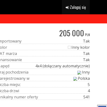
Zaloguj się
205 000
PLN
m
p
o
r
t
o
w
a
n
y
Tak
o
l
o
r
Inny kolor
A
T
m
a
r
ż
a
Tak
i
n
a
n
s
o
w
a
n
i
e
Tak
N
a
p
ę
d
4x4 (dołączany automatycznie)
r
a
j
p
o
c
h
o
d
z
e
n
i
a
Inny
a
r
e
j
e
s
t
r
o
w
a
n
y
w
Polska
i
c
z
b
a
m
i
e
j
s
c
5
i
c
z
b
a
d
r
z
w
i
4
U
n
i
k
a
l
n
y
n
u
m
e
r
o
f
e
r
t
y
541