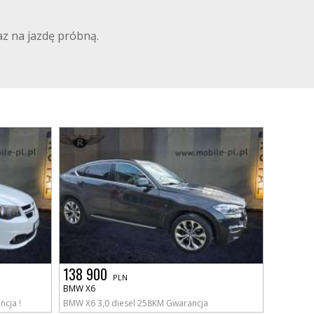
z na jazdę próbną.
138 900
PLN
BMW X6
cja !
BMW X6 3,0 diesel 258KM Gwarancja