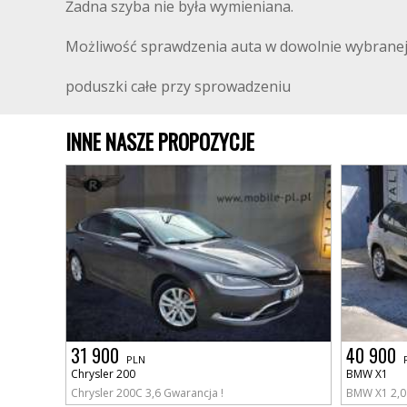
Żadna szyba nie była wymieniana.
Możliwość sprawdzenia auta w dowolnie wybranej 
poduszki całe przy sprowadzeniu
INNE NASZE PROPOZYCJE
31 900
40 900
PLN
Chrysler 200
BMW X1
Chrysler 200C 3,6 Gwarancja !
BMW X1 2,0 