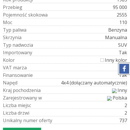
P
r
z
e
b
i
e
g
95 000
P
o
j
e
m
n
o
ś
ć
s
k
o
k
o
w
a
2555
M
o
c
110
T
y
p
p
a
l
i
w
a
Benzyna
S
k
r
z
y
n
i
a
Manualna
T
y
p
n
a
d
w
o
z
i
a
SUV
I
m
p
o
r
t
o
w
a
n
y
Tak
K
o
l
o
r
Inny kolor
V
A
T
m
a
r
ż
a
Tak
F
i
n
a
n
s
o
w
a
n
i
e
Tak
N
a
p
ę
d
4x4 (dołączany automatycznie)
K
r
a
j
p
o
c
h
o
d
z
e
n
i
a
Inny
Z
a
r
e
j
e
s
t
r
o
w
a
n
y
w
Polska
L
i
c
z
b
a
m
i
e
j
s
c
2
L
i
c
z
b
a
d
r
z
w
i
2
U
n
i
k
a
l
n
y
n
u
m
e
r
o
f
e
r
t
y
737