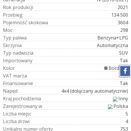
R
o
k
p
r
o
d
u
k
c
j
i
2021
P
r
z
e
b
i
e
g
134 500
P
o
j
e
m
n
o
ś
ć
s
k
o
k
o
w
a
3604
M
o
c
298
T
y
p
p
a
l
i
w
a
Benzyna+LPG
S
k
r
z
y
n
i
a
Automatyczna
T
y
p
n
a
d
w
o
z
i
a
SUV
I
m
p
o
r
t
o
w
a
n
y
Tak
K
o
l
o
r
Bordowy
V
A
T
m
a
r
ż
a
Tak
F
i
n
a
n
s
o
w
a
n
i
e
Tak
N
a
p
ę
d
4x4 (dołączany automatycznie)
K
r
a
j
p
o
c
h
o
d
z
e
n
i
a
Inny
Z
a
r
e
j
e
s
t
r
o
w
a
n
y
w
Polska
L
i
c
z
b
a
m
i
e
j
s
c
5
L
i
c
z
b
a
d
r
z
w
i
4
U
n
i
k
a
l
n
y
n
u
m
e
r
o
f
e
r
t
y
753