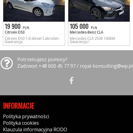
19 900
105 000
PLN
PLN
Citroën DS3
Mercedes-Benz CLA
Citroen DS3 1,6 diesel Cabriolet -
Mercedes CLA 250E 160KM
Gwarancja
Gwarancja !
Potrzebujesz pomocy?
Zadzwoń +48 600 45 77 97 / royal-konsulting@wp.pl
INFORMACJE
Polityka prywatności
Polityka cookies
Klauzula informacyjna RODO