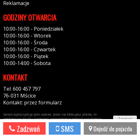
Reklamacje
GODZINY OTWARCIA
10:00-16:00 - Poniedziałek
10:00-16:00 - Wtorek
10:00-16:00 - Środa
10:00-16:00 - Czwartek
10:00-16:00 - Piątek
10:00-14:00 - Sobota
KONTAKT
Tel: 600 457 797
76-031 Mścice
Kontakt: przez formularz
Serwis wykorzystuje pliki cookies. Jeżeli nie blokujesz plików, to
Zamknij
zgadzasz się na ich użycie oraz zapisywanie w pamięci urządzenia.
Więcej informacji w
polityce prywatności
Zadzwoń
SMS
Dojedź do pojazdu
Potrzebujesz taki portal?
Napisz do nas!
44fox.com