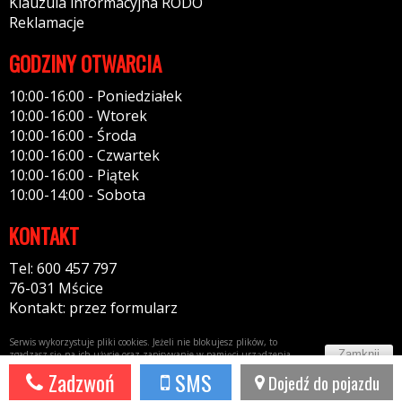
Klauzula informacyjna RODO
Reklamacje
GODZINY OTWARCIA
10:00-16:00 - Poniedziałek
10:00-16:00 - Wtorek
10:00-16:00 - Środa
10:00-16:00 - Czwartek
10:00-16:00 - Piątek
10:00-14:00 - Sobota
KONTAKT
Tel: 600 457 797
76-031 Mścice
Kontakt: przez formularz
Serwis wykorzystuje pliki cookies. Jeżeli nie blokujesz plików, to
Zamknij
zgadzasz się na ich użycie oraz zapisywanie w pamięci urządzenia.
Więcej informacji w
polityce prywatności
Zadzwoń
SMS
Dojedź do pojazdu
Potrzebujesz taki portal?
Napisz do nas!
44fox.com