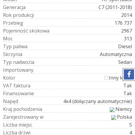
G
e
n
e
r
a
c
j
a
C7 (2011-2018)
R
o
k
p
r
o
d
u
k
c
j
i
2014
P
r
z
e
b
i
e
g
176 737
P
o
j
e
m
n
o
ś
ć
s
k
o
k
o
w
a
2967
M
o
c
313
T
y
p
p
a
l
i
w
a
Diesel
S
k
r
z
y
n
i
a
Automatyczna
T
y
p
n
a
d
w
o
z
i
a
Sedan
I
m
p
o
r
t
o
w
a
n
y
Tak
K
o
l
o
r
Inny kolor
V
A
T
f
a
k
t
u
r
a
Tak
F
i
n
a
n
s
o
w
a
n
i
e
Tak
N
a
p
ę
d
4x4 (dołączany automatycznie)
K
r
a
j
p
o
c
h
o
d
z
e
n
i
a
Niemcy
Z
a
r
e
j
e
s
t
r
o
w
a
n
y
w
Polska
L
i
c
z
b
a
m
i
e
j
s
c
5
L
i
c
z
b
a
d
r
z
w
i
4