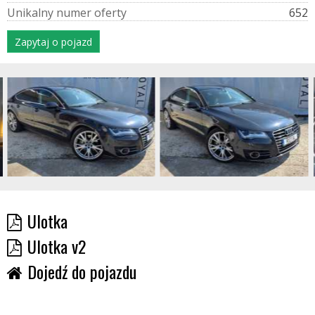
U
n
i
k
a
l
n
y
n
u
m
e
r
o
f
e
r
t
y
652
Zapytaj o pojazd
Ulotka
Ulotka v2
Dojedź do pojazdu