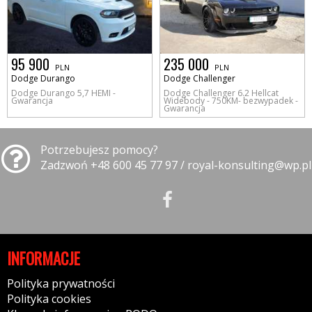
95 900
235 000
PLN
PLN
Dodge Durango
Dodge Challenger
Dodge Durango 5,7 HEMI -
Dodge Challenger 6.2 Hellcat
Gwarancja
Widebody - 750KM- bezwypadek -
Gwarancja
Potrzebujesz pomocy?
Zadzwoń +48 600 45 77 97 / royal-konsulting@wp.pl
INFORMACJE
Polityka prywatności
Polityka cookies