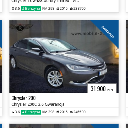
Chrysler Town&Country limited - Gwarancja
3.6
Benzyna
KM 298
2015
238700
gwarancja
31 900
PLN
Chrysler 200
Chrysler 200C 3,6 Gwarancja !
3.6
Benzyna
KM 298
2015
245500