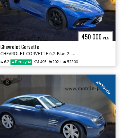
450 000
PLN
Chevrolet Corvette
CHEVROLET CORVETTE 6,2 Blue 2LT Gwarancja !
6.2
Benzyna
KM 495
2021
52300
gwarancja