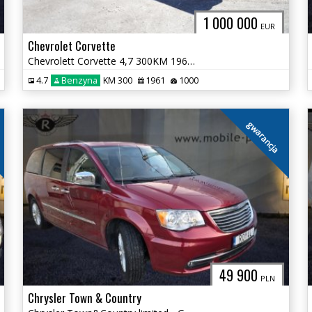
1 000 000
EUR
Chevrolet Corvette
Chevrolett Corvette 4,7 300KM 1961 ROK !!!!
4.7
Benzyna
KM 300
1961
1000
gwarancja
49 900
PLN
Chrysler Town & Country