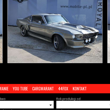
WANIE
YOU TUBE
CARGWARANT
44FOX
KONTAKT
liwo
Rok produkcji od