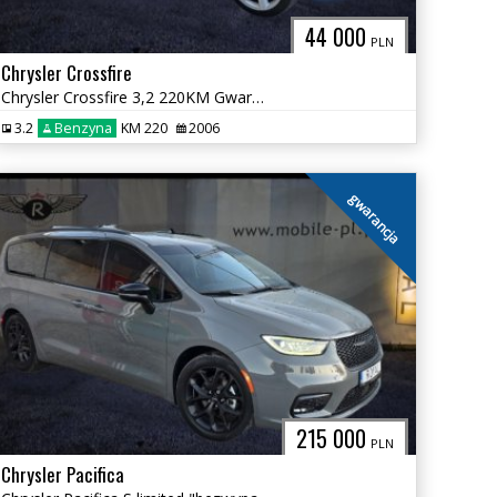
44 000
PLN
Chrysler Crossfire
Chrysler Crossfire 3,2 220KM Gwarancja
3.2
Benzyna
KM 220
2006
gwarancja
215 000
PLN
Chrysler Pacifica