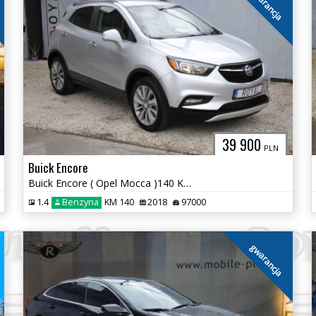
gwarancja
39 900
PLN
Buick Encore
Buick Encore ( Opel Mocca )140 KM Gwarancja
1.4
Benzyna
KM 140
2018
97000
a
gwarancja