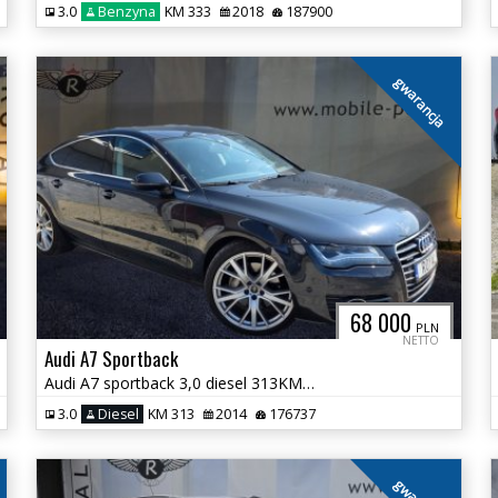
3.0
Benzyna
KM 333
2018
187900
gwarancja
68 000
PLN
NETTO
Audi A7 Sportback
Audi A7 sportback 3,0 diesel 313KM - Gwarancja !
3.0
Diesel
KM 313
2014
176737