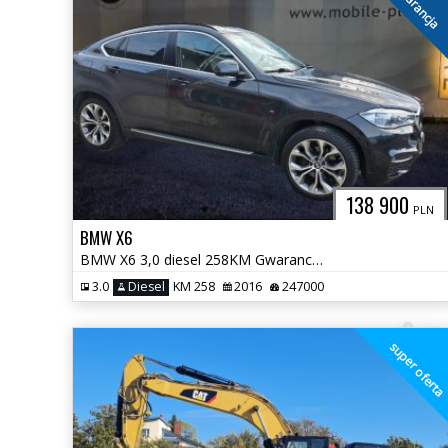
gwarancja
138 900
PLN
BMW X6
BMW X6 3,0 diesel 258KM Gwarancja
3.0
Diesel
KM 258
2016
247000
super ofert