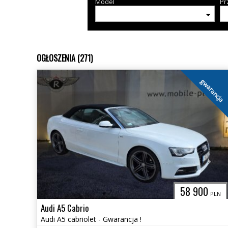
Model
Pr
OGŁOSZENIA (271)
gwarancja
58 900
PLN
Audi A5 Cabrio
Audi A5 cabriolet - Gwarancja !