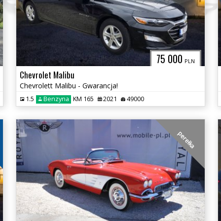
75 000
PLN
Chevrolet Malibu
Chevrolett Malibu - Gwarancja!
1.5
Benzyna
KM 165
2021
49000
perełka