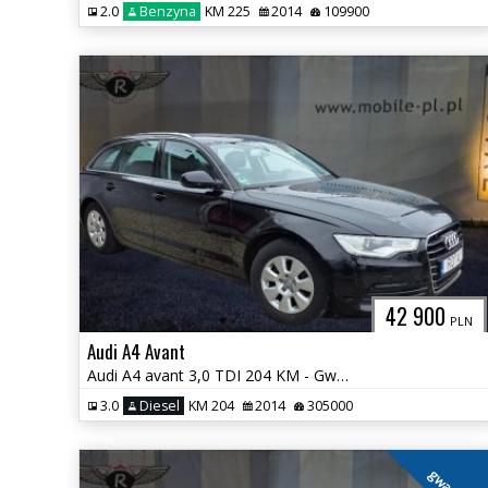
2.0
Benzyna
KM 225
2014
109900
42 900
PLN
Audi A4 Avant
Audi A4 avant 3,0 TDI 204 KM - Gwarancja !
3.0
Diesel
KM 204
2014
305000