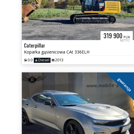
319 900
PLN
NETTO
Caterpillar
Koparka gąsienicowa CAt 336ELH
0.0
Diesel
2013
gwarancja