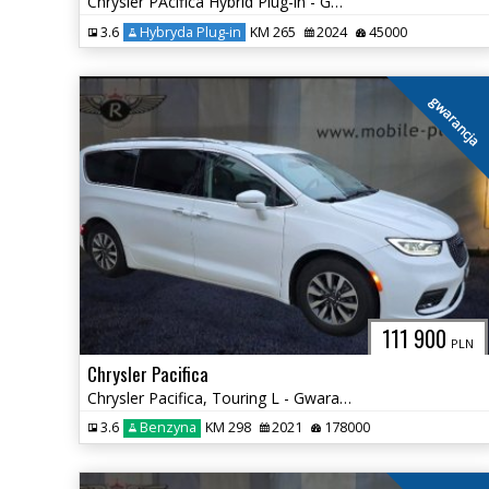
Chrysler PAcifica Hybrid Plug-in - Gwaramcja
3.6
Hybryda Plug-in
KM 265
2024
45000
gwarancja
111 900
PLN
Chrysler Pacifica
Chrysler Pacifica, Touring L - Gwaracnja
3.6
Benzyna
KM 298
2021
178000