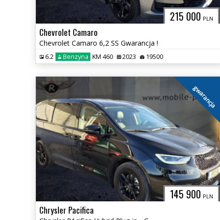
215 000
PLN
Chevrolet Camaro
Chevrolet Camaro 6,2 SS Gwarancja !
6.2
Benzyna
KM 460
2023
19500
gwarancja
145 900
PLN
Chrysler Pacifica