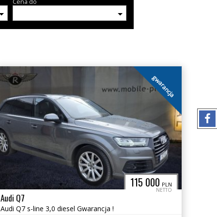
Cena do
gwarancja
115 000
PLN
NETTO
Audi Q7
Audi Q7 s-line 3,0 diesel Gwarancja !