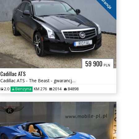
gwarancja
59 900
PLN
Cadillac ATS
Cadillac ATS - The Beast - gwarancja !
2.0
Benzyna
KM 276
2014
84898