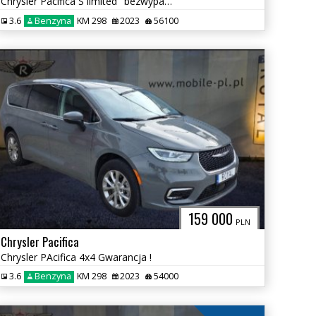
Chrysler Pacifica S limited "bezwypadkowa" - Gwaracnja
3.6
Benzyna
KM 298
2023
56100
159 000
PLN
Chrysler Pacifica
Chrysler PAcifica 4x4 Gwarancja !
3.6
Benzyna
KM 298
2023
54000